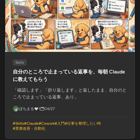
Skills
自分のところで止まっている返事を、毎朝 Claude
に教えてもらう
「確認します」「折り返します」と返したまま、自分のと
ころで止まっている返事、あり...
ぽちまる
1
04/27
#
Skills
#
Claude
#
Cowork
#
入門
#
仕事を整理したい時
#
業務改善・自動化