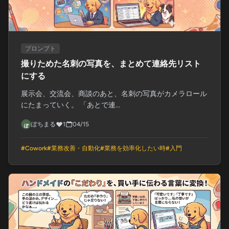
プロンプト
撮りためた名刺の写真を、まとめて連絡先リスト
にする
展示会、交流会、商談のあと、名刺の写真がカメラロール
にたまっていく。 「あとで連...
ぽちまる
1
04/15
#
Cowork
#
業務改善・自動化
#
業務を効率化したい時
#
入門