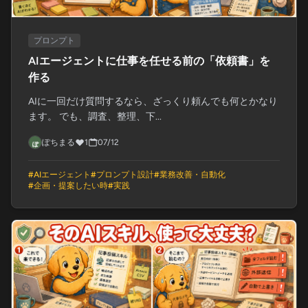
プロンプト
AIエージェントに仕事を任せる前の「依頼書」を
作る
AIに一回だけ質問するなら、ざっくり頼んでも何とかなり
ます。 でも、調査、整理、下...
ぽちまる
1
07/12
#
AIエージェント
#
プロンプト設計
#
業務改善・自動化
#
企画・提案したい時
#
実践