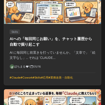
Skills
AIへの「毎回同じお願い」を、チャット履歴から
自動で掘り起こす
AI に毎回同じ前置きを打っていませんか。「文章で」「絵
文字なし」… それは `CLAUDE....
ぽちまる
1
05/16
#
Claude
#
Cowork
#
Skills
#
応用
#
業務改善・自動化