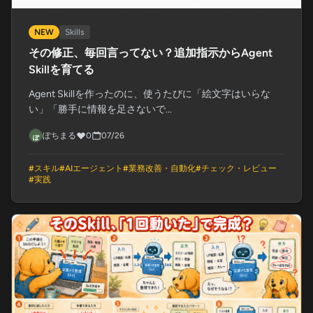
NEW
Skills
その修正、毎回言ってない？追加指示からAgent
Skillを育てる
Agent Skillを作ったのに、使うたびに「絵文字はいらな
い」「勝手に情報を足さないで...
ぽちまる
0
07/26
#
スキル
#
AIエージェント
#
業務改善・自動化
#
チェック・レビュー
#
実践