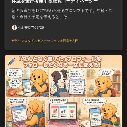
体型を全部考慮する服装コーディネーター
朝の服選びを1秒で終わらせるプロンプトです。年齢・性
別・今日の予定を伝えると、そ...
くま
0
05/29
#
ライフスタイル
#
ファッション
#
日常
#
入門