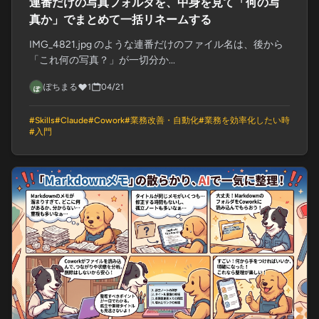
連番だけの写真フォルダを、中身を見て「何の写
真か」でまとめて一括リネームする
IMG_4821.jpg のような連番だけのファイル名は、後から
「これ何の写真？」が一切分か...
ぽちまる
1
04/21
#
Skills
#
Claude
#
Cowork
#
業務改善・自動化
#
業務を効率化したい時
#
入門