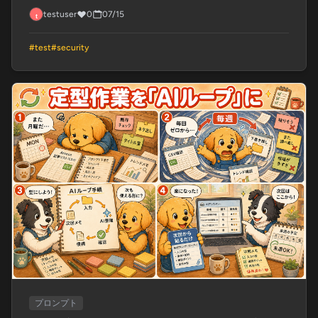
testuser
0
07/15
#
test
#
security
プロンプト