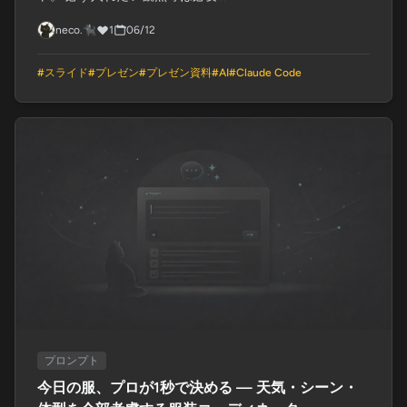
neco.🐈‍⬛
1
06/12
#
スライド
#
プレゼン
#
プレゼン資料
#
AI
#
Claude Code
プロンプト
今日の服、プロが1秒で決める — 天気・シーン・