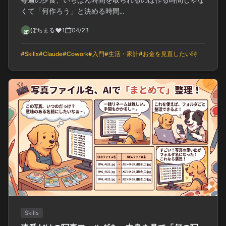
毎週の夕食、いちばん時間を取られるのは作る時間じゃな
くて「何作ろう」と決める時間...
ぽちまる
1
04/23
#
Skills
#
Claude
#
Cowork
#
入門
#
生活・家計
#
お金を見直したい時
Skills