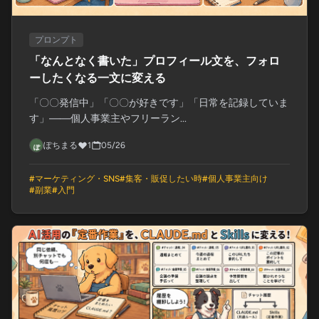
プロンプト
「なんとなく書いた」プロフィール文を、フォロ
ーしたくなる一文に変える
「〇〇発信中」「〇〇が好きです」「日常を記録していま
す」——個人事業主やフリーラン...
ぽちまる
1
05/26
#
マーケティング・SNS
#
集客・販促したい時
#
個人事業主向け
#
副業
#
入門