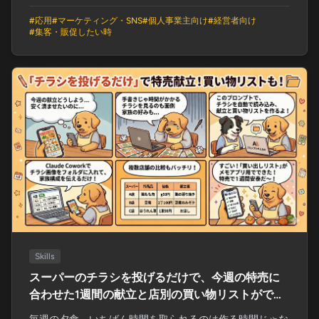
#
応用
#
マーケティング・SNS
#
個人事業主向け
#
経営者向け
#
集客・販促したい時
Skills
スーパーのチラシを投げるだけで、今週の特売に
合わせた1週間の献立と店別の買い物リストができ
る