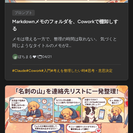
プロンプト
Markdownメモのフォルダを、Coworkで棚卸しす
る
メモは増える一方で、整理の時間は取れない。 気づくと
同じようなタイトルのメモが2...
ぽちまる
1
04/21
#
Claude
#
Cowork
#
入門
#
考えを整理したい時
#
思考・意思決定