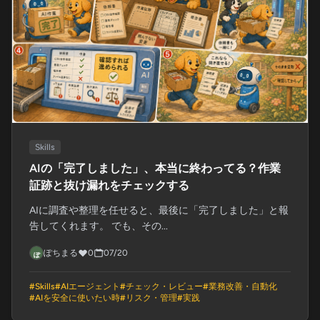
Skills
AIの「完了しました」、本当に終わってる？作業
証跡と抜け漏れをチェックする
AIに調査や整理を任せると、最後に「完了しました」と報
告してくれます。 でも、その...
ぽちまる
0
07/20
#
Skills
#
AIエージェント
#
チェック・レビュー
#
業務改善・自動化
#
AIを安全に使いたい時
#
リスク・管理
#
実践