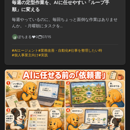
毎週の定型作業を、AIに任せやすい「ループ手
順」に変える
毎週やっているのに、毎回ちょっと面倒な作業はありませ
んか。 - 月曜朝にタスクを...
ぽちまる
0
07/15
#
AIエージェント
#
業務改善・自動化
#
仕事を整理したい時
#
個人事業主向け
#
実践