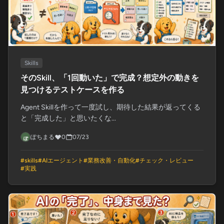
Skills
そのSkill、「1回動いた」で完成？想定外の動きを
見つけるテストケースを作る
Agent Skillを作って一度試し、期待した結果が返ってくる
と「完成した」と思いたくな...
ぽちまる
0
07/23
#
skills
#
AIエージェント
#
業務改善・自動化
#
チェック・レビュー
#
実践