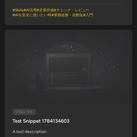
#
Skills
#
AI活用
#
文章作成
#
チェック・レビュー
#
AIを安全に使いたい時
#
業務改善・自動化
#
入門
プロンプト
Test Snippet 1784134603
A test description