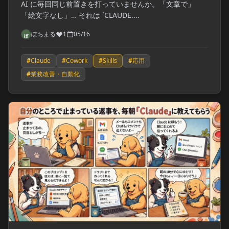
AI に毎回同じ前置きを打っていませんか。「文章で」
「絵文字なし」… それは `CLAUDE....
ぽちまる
1
05/16
#
Claude
#
Cowork
#
Skills
#
応用
#
業務改善・自動化