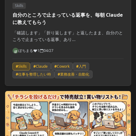
Skills
自分のところで止まっている返事を、毎朝 Claude
に教えてもらう
「確認します」「折り返します」と返したまま、自分のと
ころで止まっている返事、あり...
ぽちまる
1
04/27
#
Skills
#
Claude
#
Cowork
#
入門
#
仕事を整理したい時
#
業務改善・自動化