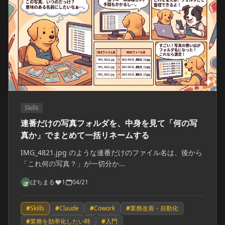
Skills
連番だけの写真フォルダを、中身を見て「何の写
真か」でまとめて一括リネームする
IMG_4821.jpg のような連番だけのファイル名は、後から
「これ何の写真？」が一切分か...
ぽちまる
1
04/21
#
Skills
#
Claude
#
Cowork
#
業務改善・自動化
#
業務を効率化したい時
#
入門