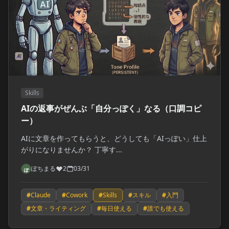
Skills
AIの返事がぜんぶ「自分っぽく」なる（口調コピ
ー）
AIに文章を作ってもらうと、どうしても「AIっぽい」仕上
がりになりませんか？ 丁寧す...
ぽちまる
2
03/31
#
Claude
#
Cowork
#
Skills
#
スキル
#
入門
#
文章・ライティング
#
毎日使える
#
誰でも使える