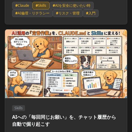
#
Claude
#
Skills
#
AIを安全に使いたい時
#
AI倫理・リテラシー
#
リスク・管理
#
入門
Skills
AIへの「毎回同じお願い」を、チャット履歴から
自動で掘り起こす