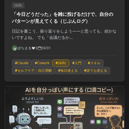
Skills
「今日どうだった」を雑に投げるだけで、自分の
パターンが見えてくる（じぶんログ）
日記を書こう、振り返りをしよう——と思っても、続かな
いですよね。 でも「会議だるか...
ぽちまる
3
03/31
#
Claude
#
Cowork
#
Skills
#
入門
#
スキル
#
セルフケア・自己理解
#
毎日使える
#
誰でも使える