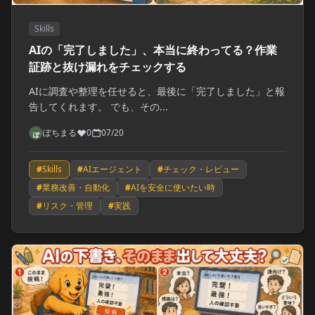
Skills
AIの「完了しました」、本当に終わってる？作業
証跡と抜け漏れをチェックする
AIに調査や整理を任せると、最後に「完了しました」と報
告してくれます。 でも、その...
ぽちまる
0
07/20
#
Skills
#
AIエージェント
#
チェック・レビュー
#
業務改善・自動化
#
AIを安全に使いたい時
#
リスク・管理
#
実践