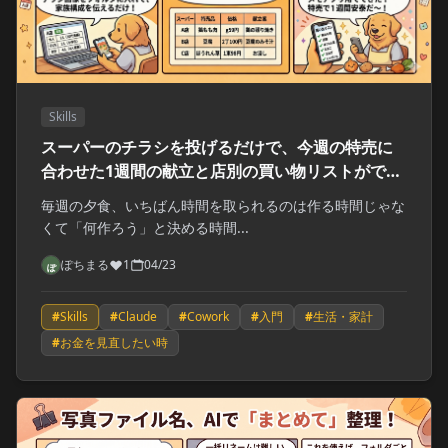
Skills
スーパーのチラシを投げるだけで、今週の特売に
合わせた1週間の献立と店別の買い物リストができ
る
毎週の夕食、いちばん時間を取られるのは作る時間じゃな
くて「何作ろう」と決める時間...
ぽちまる
1
04/23
#
Skills
#
Claude
#
Cowork
#
入門
#
生活・家計
#
お金を見直したい時