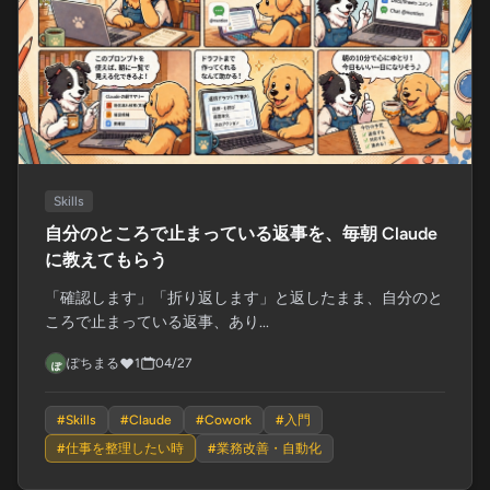
Skills
自分のところで止まっている返事を、毎朝 Claude
に教えてもらう
「確認します」「折り返します」と返したまま、自分のと
ころで止まっている返事、あり...
ぽちまる
1
04/27
#
Skills
#
Claude
#
Cowork
#
入門
#
仕事を整理したい時
#
業務改善・自動化