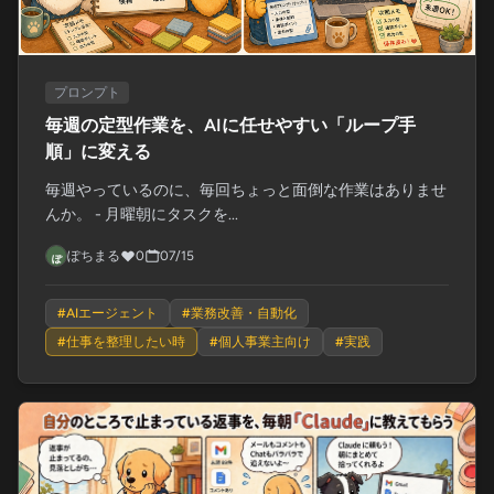
プロンプト
毎週の定型作業を、AIに任せやすい「ループ手
順」に変える
毎週やっているのに、毎回ちょっと面倒な作業はありませ
んか。 - 月曜朝にタスクを...
ぽちまる
0
07/15
#
AIエージェント
#
業務改善・自動化
#
仕事を整理したい時
#
個人事業主向け
#
実践