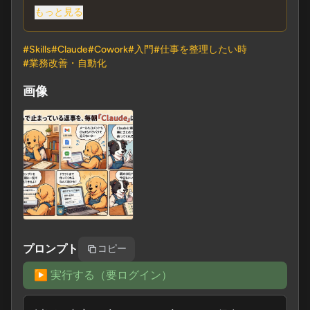
は場所が分かれるので、返信漏れに気づきにくい。
もっと見る
このSkillは、Gmail、Google Docs/Sheets のコメン
#
Skills
#
Claude
#
Cowork
#
入門
#
仕事を整理したい時
ト、Google Chat のメンションを横断して、「自分のと
#
業務改善・自動化
ころで止まっている返事候補」を朝サマリーにまとめ
る仕組みを作ります。
画像
- 抽出対象: 返信漏れ、確認待ち、未返信コメント、未
対応メンション
- 履歴管理: `~/followup/log.md` に日次で追記
- 自分ルール: `CLAUDE.md` の条件に沿って絞り込み
- 返信ドラフト: 相手に合わせた下書きを作成（送信は
しない）
■ 対応AI
プロンプト
Claude Code / Cursor / Cowork / Codexなど、Agent
コピー
SkillsとGoogle Workspace連携に対応したAI
▶️ 実行する（要ログイン）
■ こんな方におすすめ