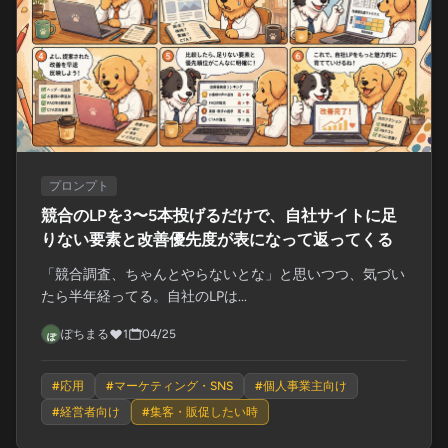
プロンプト
競合のLPを3〜5本投げるだけで、自社サイトに足
りない要素と改善優先度が表になって返ってくる
「競合調査、ちゃんとやらないとな」と思いつつ、気づい
たら半年経ってる。自社のLPは...
ぽちまる
1
04/25
#
応用
#
マーケティング・SNS
#
個人事業主向け
#
経営者向け
#
集客・販促したい時