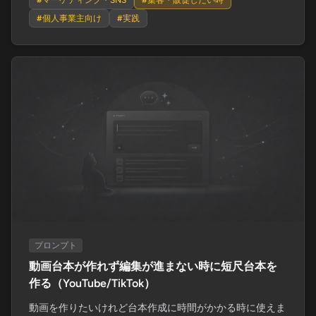
#
マーケティング・SNS
#
集客・販促したい時
#
個人事業主向け
#
実践
プロンプト
動画台本が作れず編集が進まない時に短尺台本を
作る（YouTube/TikTok）
動画を作りたいけれど台本作成に時間がかかる時に使えま