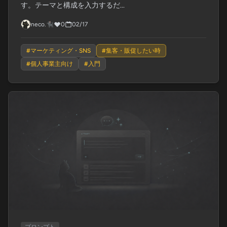
す。テーマと構成を入力するだ...
neco.🐈‍⬛
0
02/17
#
マーケティング・SNS
#
集客・販促したい時
#
個人事業主向け
#
入門