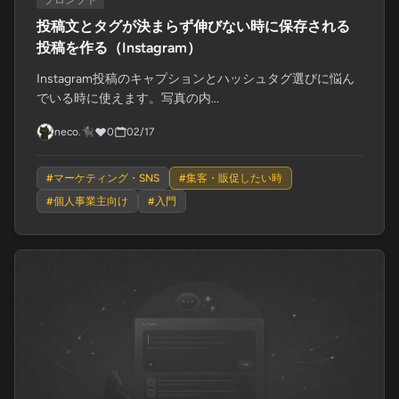
プロンプト
投稿文とタグが決まらず伸びない時に保存される
投稿を作る（Instagram）
Instagram投稿のキャプションとハッシュタグ選びに悩ん
でいる時に使えます。写真の内...
neco.🐈‍⬛
0
02/17
#
マーケティング・SNS
#
集客・販促したい時
#
個人事業主向け
#
入門