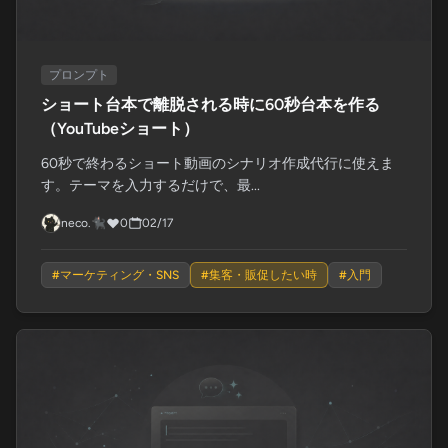
プロンプト
ショート台本で離脱される時に60秒台本を作る
（YouTubeショート）
60秒で終わるショート動画のシナリオ作成代行に使えま
す。テーマを入力するだけで、最...
neco.🐈‍⬛
0
02/17
#
マーケティング・SNS
#
集客・販促したい時
#
入門