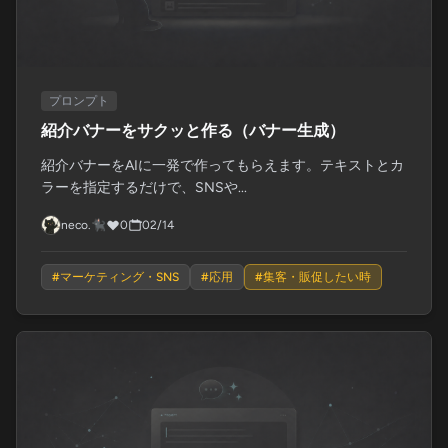
プロンプト
紹介バナーをサクッと作る（バナー生成）
紹介バナーをAIに一発で作ってもらえます。テキストとカ
ラーを指定するだけで、SNSや...
neco.🐈‍⬛
0
02/14
#
マーケティング・SNS
#
応用
#
集客・販促したい時