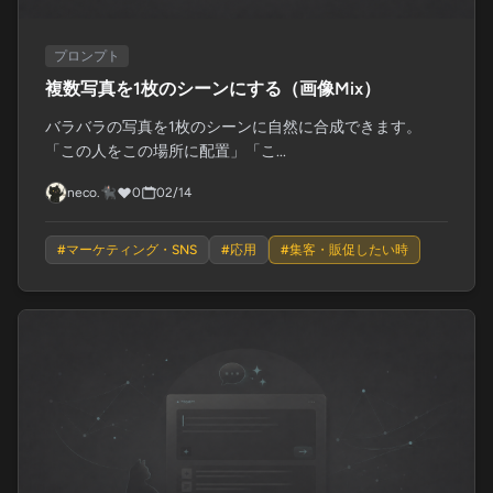
プロンプト
複数写真を1枚のシーンにする（画像Mix）
バラバラの写真を1枚のシーンに自然に合成できます。
「この人をこの場所に配置」「こ...
neco.🐈‍⬛
0
02/14
#
マーケティング・SNS
#
応用
#
集客・販促したい時