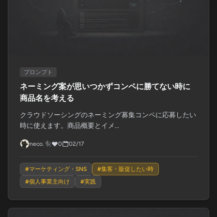
プロンプト
ネーミング案が思いつかずコンペに勝てない時に
商品名を考える
クラウドソーシングのネーミング募集コンペに応募したい
時に使えます。商品概要とイメ...
neco.🐈‍⬛
0
02/17
#
マーケティング・SNS
#
集客・販促したい時
#
個人事業主向け
#
実践