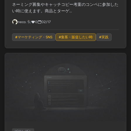
ネーミング募集やキャッチコピー考案のコンペに参加した
い時に使えます。商品とターゲ...
neco.🐈‍⬛
0
02/17
#
マーケティング・SNS
#
集客・販促したい時
#
実践