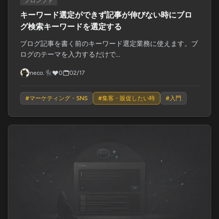
プロンプト
キーワード選定ができず記事が伸びない時にブロ
グ検索キーワードを選定する
ブログ記事を書く前のキーワード選定業務に使えます。ブ
ログのテーマを入力するだけで...
neco.🐈‍⬛
0
02/17
#
マーケティング・SNS
#
集客・販促したい時
#
入門