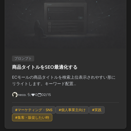
プロンプト
商品タイトルをSEO最適化する
ECモールの商品タイトルを検索上位表示されやすい形に
リライトします。キーワード配置...
neco.🐈‍⬛
0
02/15
#
マーケティング・SNS
#
個人事業主向け
#
実践
#
集客・販促したい時