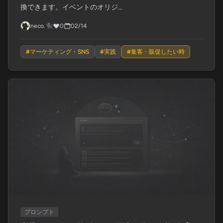
換できます。イベントのオリジ...
neco.🐈‍⬛
0
02/14
#
マーケティング・SNS
#
実践
#
集客・販促したい時
プロンプト