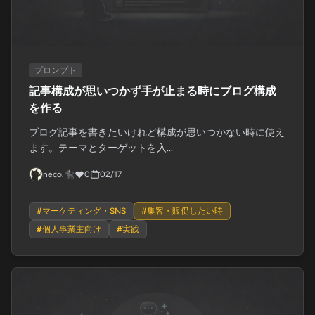
プロンプト
記事構成が思いつかず手が止まる時にブログ構成
を作る
ブログ記事を書きたいけれど構成が思いつかない時に使え
ます。テーマとターゲットを入...
neco.🐈‍⬛
0
02/17
#
マーケティング・SNS
#
集客・販促したい時
#
個人事業主向け
#
実践