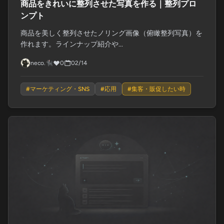
商品をきれいに整列させた写真を作る｜整列プロ
ンプト
商品を美しく整列させたノリング画像（俯瞰整列写真）を
作れます。ラインナップ紹介や...
neco.🐈‍⬛
0
02/14
#
マーケティング・SNS
#
応用
#
集客・販促したい時