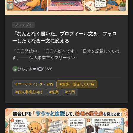
プロンプト
「なんとなく書いた」プロフィール文を、フォロ
ーしたくなる一文に変える
「〇〇発信中」「〇〇が好きです」「日常を記録していま
す」——個人事業主やフリーラン...
ぽちまる
1
05/26
#
マーケティング・SNS
#
集客・販促したい時
#
個人事業主向け
#
副業
#
入門