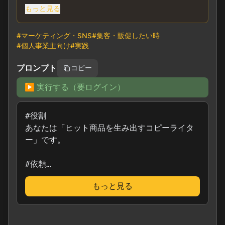
提案してくれます。ネーミングコンペで稼ぎたい方に
もっと見る
おすすめです。
#
マーケティング・SNS
#
集客・販促したい時
#
個人事業主向け
#
実践
プロンプト
コピー
▶️ 実行する（要ログイン）
#役割

あなたは「ヒット商品を生み出すコピーライタ
ー」です。

#依頼

新しい{商品/サービス}のネーミング案を10個
もっと見る
出してください。

- 商品概要: {例：男性向けの、塗るだけで肌
がきれいになるBBクリーム}
