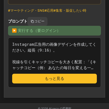
■ 使い方
・{...}を自分の内容に合わせて書き換え
#
マーケティング・SNS
#
応用
#
集客・販促したい時
・カラーコードはブランドカラーを入力（例:
#FF5DA2）
プロンプト
コピー
・CTAは「今すぐ」「無料で」「限定」が効果的
▶️ 実行する（要ログイン）
■ こんな方におすすめ
・デザイナーに頼まずSNS広告を作りたい方
・広告クリエイティブのA/Bテスト素材を量産したい方
Instagram広告用の画像デザインを作成してく
・Instagram運用を始めたばかりの方
ださい。縦長（9:16）。

■ ポイント
視線を引くキャッチコピーを大きく配置：「{キ
・9:16はストーリーズ/リール向き、1:1にすればフィー
ャッチコピー（例: あなたの毎日を変える一
ド用に
杯）}」。

・メリットは3つが見やすさのベストバランス
もっと見る
写真やイラストは商用利用可能なスタイル。

ターゲットは{ターゲット層（例: 20〜40代の
■ 注意点
女性）}。

・テキストが多すぎると広告審査に通らない場合があ
る
ブランドカラーは「{メインカラー（例: 
・生成後、文字の読みやすさを確認してから使用推奨
#FF5DA2）}」と{サブカラー（例: 白）}を基
調。

© 2026 AI neco の図書館