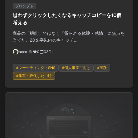
プロンプト
思わずクリックしたくなるキャッチコピーを10個
考える
商品の「機能」ではなく「得られる体験・感情」に焦点を
当てた、20文字以内のキャッチ...
neco.🐈‍⬛
0
02/14
#
マーケティング・SNS
#
個人事業主向け
#
実践
#
集客・販促したい時