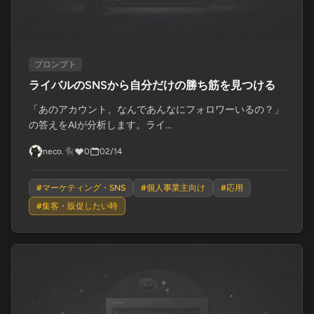
プロンプト
ライバルのSNSから自分だけの勝ち筋を見つける
「あのアカウント、なんであんなにフォロワーいるの？」
の答えをAIが分析します。ライ...
neco.🐈‍⬛
0
02/14
#
マーケティング・SNS
#
個人事業主向け
#
応用
#
集客・販促したい時