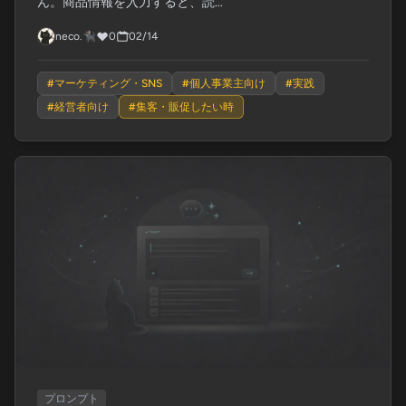
ん。商品情報を入力すると、読...
neco.🐈‍⬛
0
02/14
#
マーケティング・SNS
#
個人事業主向け
#
実践
#
経営者向け
#
集客・販促したい時
プロンプト