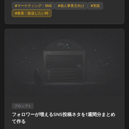
#
マーケティング・SNS
#
個人事業主向け
#
実践
#
集客・販促したい時
プロンプト
フォロワーが増えるSNS投稿ネタを1週間分まとめ
て作る