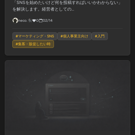
「SNSを始めたいけど何を投稿すればいいかわからない」
を解決します。経営者としての...
neco.🐈‍⬛
0
02/14
#
マーケティング・SNS
#
個人事業主向け
#
入門
#
集客・販促したい時