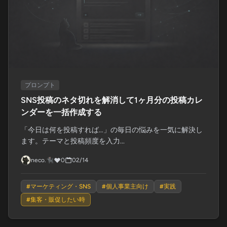
プロンプト
SNS投稿のネタ切れを解消して1ヶ月分の投稿カレ
ンダーを一括作成する
「今日は何を投稿すれば…」の毎日の悩みを一気に解決し
ます。テーマと投稿頻度を入力...
neco.🐈‍⬛
0
02/14
#
マーケティング・SNS
#
個人事業主向け
#
実践
#
集客・販促したい時