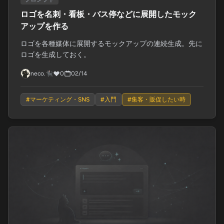
ロゴを名刺・看板・バス停などに展開したモック
アップを作る
ロゴを各種媒体に展開するモックアップの連続生成。先に
ロゴを生成しておく。
neco.🐈‍⬛
0
02/14
#
マーケティング・SNS
#
入門
#
集客・販促したい時