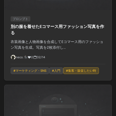
プロンプト
別の服を着せたEコマース用ファッション写真を作
る
衣装画像と人物画像を合成してEコマース用のファッショ
ン写真を生成。写真を2枚添付し...
neco.🐈‍⬛
0
02/14
#
マーケティング・SNS
#
入門
#
集客・販促したい時