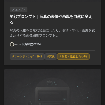
プロンプト
笑顔プロンプト｜写真の表情や画風を自然に変え
る
写真の人物を自然な笑顔にしたり、表情・年代・画風を変
えたりする画像編集プロンプト...
neco.🐈‍⬛
0
02/14
#
マーケティング・SNS
#
実践
#
集客・販促したい時