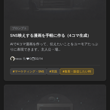
プロンプト
SNS映えする漫画を手軽に作る（4コマ生成）
AIで4コマ漫画を作って、伝えたいことをユーモアたっぷ
りに表現できます。主人公・場...
neco.🐈‍⬛
0
02/14
#
マーケティング・SNS
#
実践
#
集客・販促したい時