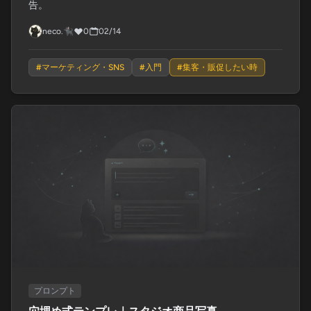
告。
neco.🐈‍⬛
0
02/14
#
マーケティング・SNS
#
入門
#
集客・販促したい時
プロンプト