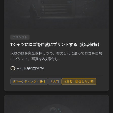
プロンプト
Tシャツにロゴを自然にプリントする（顔は保持）
人物の顔を完全保持しつつ、布のしわに沿ってロゴを自然
にプリント。写真を2枚添付し...
neco.🐈‍⬛
0
02/14
#
マーケティング・SNS
#
入門
#
集客・販促したい時