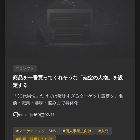
プロンプト
商品を一番買ってくれそうな「架空の人物」を設
定する
「30代男性」だけでは曖昧すぎるターゲット設定を、名
前・職業・趣味・悩みまで具体化...
neco.🐈‍⬛
0
02/14
#
マーケティング・SNS
#
個人事業主向け
#
入門
#
集客・販促したい時