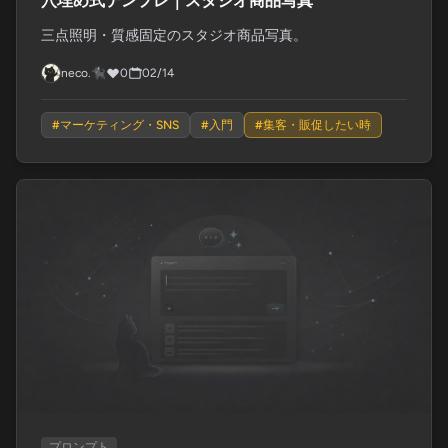
穴埋め式テンプレ｜スタジオ商品写真
三点照明・質感固定のスタジオ商品写真。
neco.🐈‍⬛
0
02/14
#
マーケティング・SNS
#
入門
#
集客・販促したい時
プロンプト