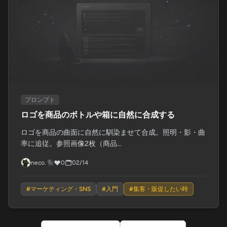
プロンプト
ロゴを商品のボトルや箱に自然に合成する
ロゴを商品の曲面に自然に馴染ませて合成。照明・影・曲
率に追従。参照画像2枚（商品...
neco.🐈‍⬛
0
02/14
#
マーケティング・SNS
#
入門
#
集客・販促したい時