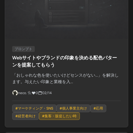
プロンプト
Webサイトやブランドの印象を決める配色パター
ンを提案してもらう
「おしゃれな色を使いたいけどセンスがない…」を解決し
ます。与えたい印象と業種を入...
neco.🐈‍⬛
0
02/14
#
マーケティング・SNS
#
個人事業主向け
#
応用
#
経営者向け
#
集客・販促したい時