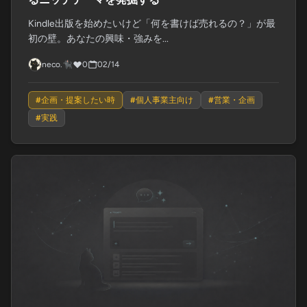
Kindle出版を始めたいけど「何を書けば売れるの？」が最
初の壁。あなたの興味・強みを...
neco.🐈‍⬛
0
02/14
#
企画・提案したい時
#
個人事業主向け
#
営業・企画
#
実践