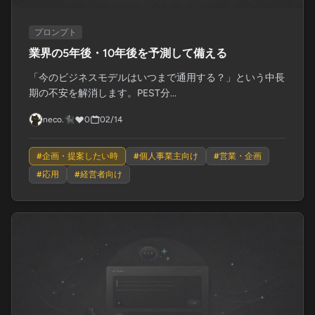
プロンプト
業界の5年後・10年後を予測して備える
「今のビジネスモデルはいつまで通用する？」という中長
期の不安を解消します。PEST分...
neco.🐈‍⬛
0
02/14
#
企画・提案したい時
#
個人事業主向け
#
営業・企画
#
応用
#
経営者向け