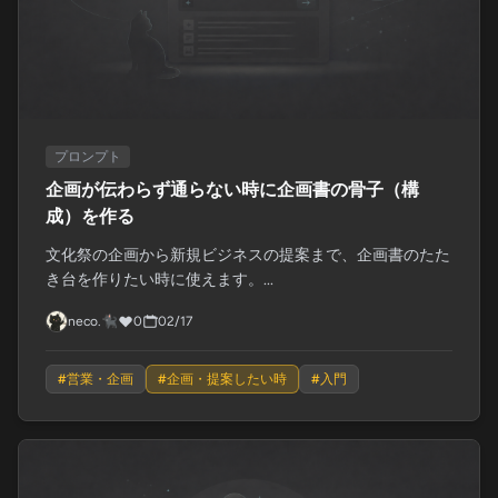
プロンプト
企画が伝わらず通らない時に企画書の骨子（構
成）を作る
文化祭の企画から新規ビジネスの提案まで、企画書のたた
き台を作りたい時に使えます。...
neco.🐈‍⬛
0
02/17
#
営業・企画
#
企画・提案したい時
#
入門