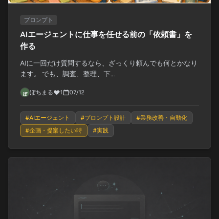
プロンプト
AIエージェントに仕事を任せる前の「依頼書」を
作る
AIに一回だけ質問するなら、ざっくり頼んでも何とかなり
ます。 でも、調査、整理、下...
ぽちまる
1
07/12
#
AIエージェント
#
プロンプト設計
#
業務改善・自動化
#
企画・提案したい時
#
実践