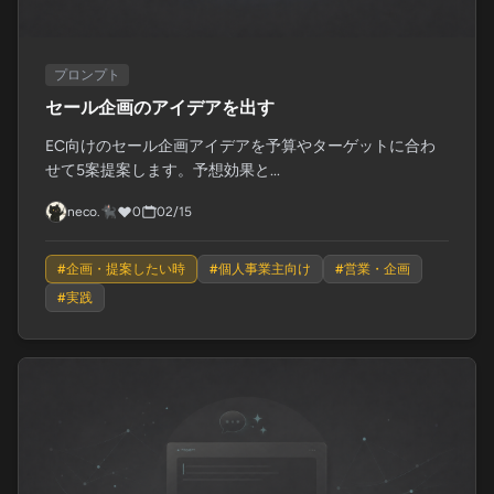
プロンプト
セール企画のアイデアを出す
EC向けのセール企画アイデアを予算やターゲットに合わ
せて5案提案します。予想効果と...
neco.🐈‍⬛
0
02/15
#
企画・提案したい時
#
個人事業主向け
#
営業・企画
#
実践