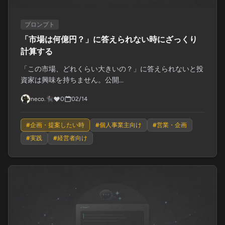
プロンプト
「市場は何億円？」に答えられない時にざっくり
計算する
「この市場、どれくらい大きいの？」に答えられないと投
資家は興味を持ちません。公開...
neco.🐈‍⬛
0
02/14
#
企画・提案したい時
#
個人事業主向け
#
営業・企画
#
実践
#
経営者向け