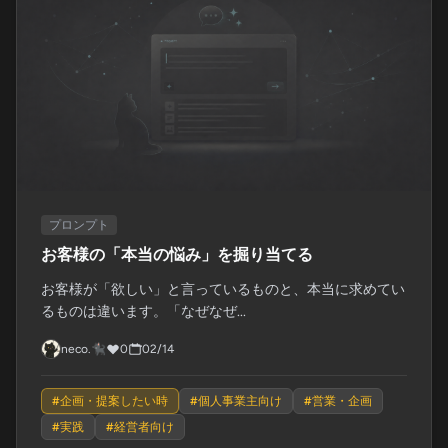
プロンプト
お客様の「本当の悩み」を掘り当てる
お客様が「欲しい」と言っているものと、本当に求めてい
るものは違います。「なぜなぜ...
neco.🐈‍⬛
0
02/14
#
企画・提案したい時
#
個人事業主向け
#
営業・企画
#
実践
#
経営者向け