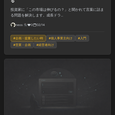
る
投資家に「この市場は伸びるの？」と聞かれて言葉に詰ま
る問題を解決します。成長ドラ...
neco.🐈‍⬛
0
02/14
#
企画・提案したい時
#
個人事業主向け
#
入門
#
営業・企画
#
経営者向け