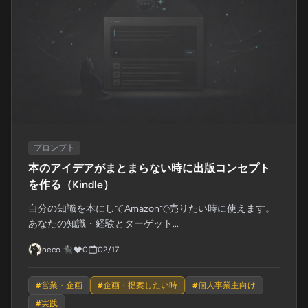
プロンプト
本のアイデアがまとまらない時に出版コンセプト
を作る（Kindle）
自分の知識を本にしてAmazonで売りたい時に使えます。
あなたの知識・経験とターゲット...
neco.🐈‍⬛
0
02/17
#
営業・企画
#
企画・提案したい時
#
個人事業主向け
#
実践