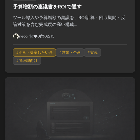
予算増額の稟議書をROIで通す
ツール導入や予算増額の稟議を、ROI計算・回収期間・反
論対策を含む完成度の高い構成...
neco.🐈‍⬛
0
02/15
#
企画・提案したい時
#
営業・企画
#
実践
#
管理職向け