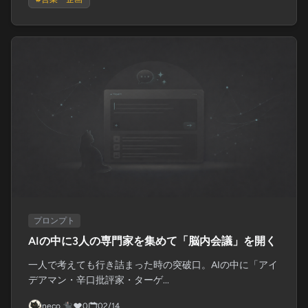
プロンプト
AIの中に3人の専門家を集めて「脳内会議」を開く
一人で考えても行き詰まった時の突破口。AIの中に「アイ
デアマン・辛口批評家・ターゲ...
neco.🐈‍⬛
0
02/14