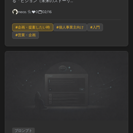
る「ビジョン（未来のストーリ...
neco.🐈‍⬛
0
02/16
#
企画・提案したい時
#
個人事業主向け
#
入門
#
営業・企画
プロンプト