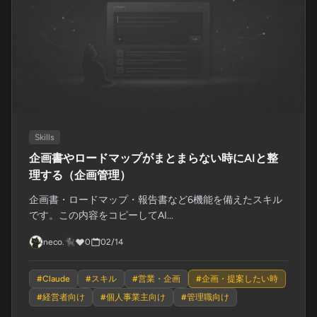
Skills
企画書やロードマップがまとまらない時にAIと整
理する（企画管理）
企画書・ロードマップ・報告書など6機能を備えたスキル
です。この内容をコピーしてAI...
neco.🐈‍⬛
0
02/14
#
Claude
#
スキル
#
営業・企画
#
企画・提案したい時
#
経営者向け
#
個人事業主向け
#
管理職向け