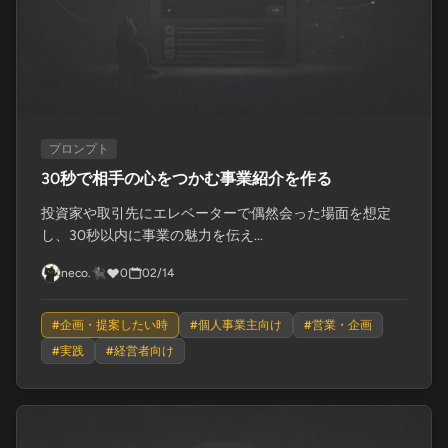
プロンプト
30秒で相手の心をつかむ事業紹介を作る
投資家や取引先にエレベーターで偶然会った場面を想定
し、30秒以内に事業の魅力を伝え...
neco.🐈‍⬛
0
02/14
#
企画・提案したい時
#
個人事業主向け
#
営業・企画
#
実践
#
経営者向け