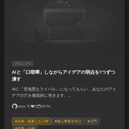
プロンプト
AIと「口喧嘩」しながらアイデアの弱点を1つずつ
潰す
AIに「意地悪なライバル」になってもらい、あなたのアイ
デアの穴を徹底的に突きます。...
neco.🐈‍⬛
0
02/14
#
企画・提案したい時
#
個人事業主向け
#
入門
#
営業・企画