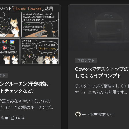
プロンプト
Coworkでデスクトップ
してもらうプロンプト
プト
ングルーチン(予定確認・
デスクトップの整理をしてく
トチェックなど)
す：） こちらから引用です
https://ma-ji.ai/art...
予定とみなきゃいけないもの
だっけー？の朝のルーチンプ
 見るア...
neco.🐈‍⬛
4
03/23
🐈‍⬛
3
03/24