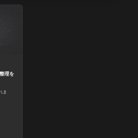
の整理を
れま