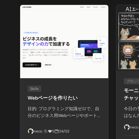
プロン
Skills
モーニ
Webページを作りたい
チャッ
目的: プログラミング知識ゼロで、自
今日の
分のビジネス用Webページやポート
はなん
フォリオを作る...
ロンプト
neco.
neco.🐈‍⬛
5
04/02