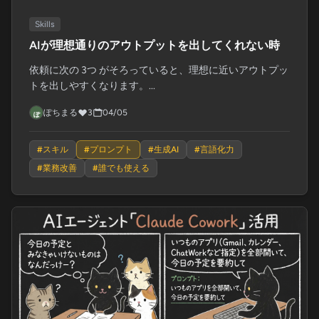
Skills
AIが理想通りのアウトプットを出してくれない時
依頼に次の 3つ がそろっていると、理想に近いアウトプッ
トを出しやすくなります。...
ぽちまる
3
04/05
#
スキル
#
プロンプト
#
生成AI
#
言語化力
#
業務改善
#
誰でも使える